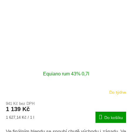
Equiano rum 43% 0,7l
Do týdne
941 Kč bez DPH
1 139 Kč
Měrná
1 627,14 Kč / 1 l
Do košíku
cena:
Ve finálním blendu se snoubí chutě východu i západu. Ve