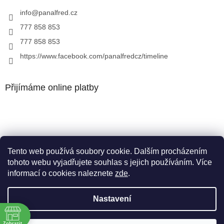
info
@
panalfred.cz
777 858 853
777 858 853
https://www.facebook.com/panalfredcz/timeline
Přijímáme online platby
Tento web používá soubory cookie. Dalším procházením
Facebook
tohoto webu vyjadřujete souhlas s jejich používáním. Více
informací o cookies naleznete
zde
.
Nastavení
Vytvořil Shoptet
Zobrazit