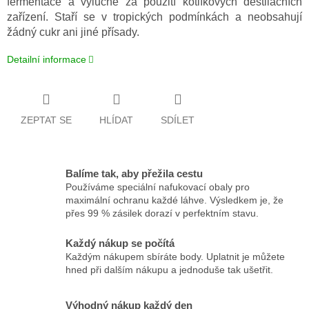
fermentace a výlučně za použití kotlíkových destilačních
zařízení. Staří se v tropických podmínkách a neobsahují
žádný cukr ani jiné přísady.
Detailní informace
ZEPTAT SE
HLÍDAT
SDÍLET
Balíme tak, aby přežila cestu
Používáme speciální nafukovací obaly pro
maximální ochranu každé láhve. Výsledkem je, že
přes 99 % zásilek dorazí v perfektním stavu.
Každý nákup se počítá
Každým nákupem sbíráte body. Uplatnit je můžete
hned při dalším nákupu a jednoduše tak ušetřit.
Výhodný nákup každý den