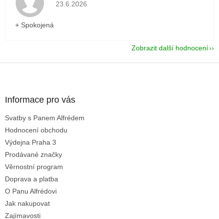
Hodnocení obchodu je 5 z 5 hvězdiček.
23.6.2026
+ Spokojená
Zobrazit další hodnocení
Z
á
p
a
Informace pro vás
t
Svatby s Panem Alfrédem
í
Hodnocení obchodu
Výdejna Praha 3
Prodávané značky
Věrnostní program
Doprava a platba
O Panu Alfrédovi
Jak nakupovat
Zajímavosti