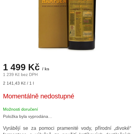
1 499 Kč
/ ks
1 239 Kč bez DPH
Měrná
2 141,43 Kč / 1 l
cena:
Momentálně nedostupné
Možnosti doručení
Položka byla vyprodána…
Vyrábějí se za pomoci pramenité vody, přírodní „divoké“