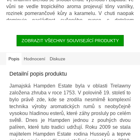
vůni se vedle tropického aroma projevují tóny vanilky,
rozinek pomerančové kůry a karamelu. V chuti naopak
dominuje nasládlost sušeného ovoce s dotekem
dubového dřeva.
ZOBRAZIT VŠECHNY SOUVISEJÍCÍ PRODUKTY
Popis
Hodnocení
Diskuze
Detailní popis produktu
Jamajská Hampden Estate byla v oblasti Trelawny
založena zhruba v roce 1753. V polovině 19. století to
bylo právě zde, kde se zrodila nesmírně komplexní
technika výroby aromatických rumů s neobyčejně
vysokou hladinou esterů, které záhy prosluly po celém
světě. Dnes je Hampden jednou z pouhých dvou
palíren, které tuto tradici udržují. Roku 2009 se stala
majitelem Hampden Estate rodina Husseyů a teprve