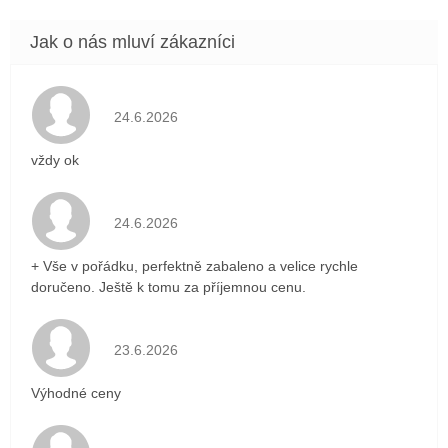
Hodnocení obchodu je 5 z 5 hvězdiček.
24.6.2026
vždy ok
Hodnocení obchodu je 5 z 5 hvězdiček.
24.6.2026
+ Vše v pořádku, perfektně zabaleno a velice rychle
doručeno. Ještě k tomu za příjemnou cenu.
Hodnocení obchodu je 5 z 5 hvězdiček.
23.6.2026
Výhodné ceny