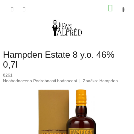
Přejít
NÁKU
na
obsah
KOŠÍK
Hampden Estate 8 y.o. 46%
0,7l
8261
Průměrné
Neohodnoceno
Podrobnosti hodnocení
Značka:
Hampden
hodnocení
produktu
je
0,0
z
5
hvězdiček.