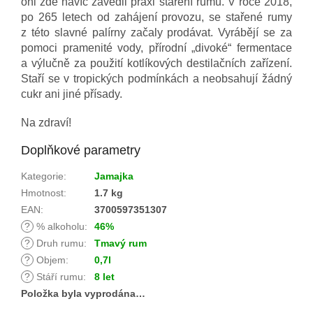
oni zde navíc zavedli praxi staření rumu. V roce 2018,
po 265 letech od zahájení provozu, se stařené rumy
z této slavné palírny začaly prodávat. Vyrábějí se za
pomoci pramenité vody, přírodní „divoké“ fermentace
a výlučně za použití kotlíkových destilačních zařízení.
Staří se v tropických podmínkách a neobsahují žádný
cukr ani jiné přísady.
Na zdraví!
Doplňkové parametry
Kategorie
:
Jamajka
Hmotnost
:
1.7 kg
EAN
:
3700597351307
?
% alkoholu
:
46%
?
Druh rumu
:
Tmavý rum
?
Objem
:
0,7l
?
Stáří rumu
:
8 let
Položka byla vyprodána…