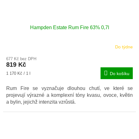
Hampden Estate Rum Fire 63% 0,7l
Do týdne
677 Kč bez DPH
819 Kč
Měrná
1 170 Kč / 1 l
Do košíku
cena:
Rum Fire se vyznačuje dlouhou chutí, ve které se
projevují výrazné a komplexní tóny kvasu, ovoce, květin
a bylin, jejichž intenzita vzrůstá.