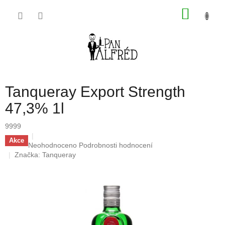
Přejít
NÁKU
na
obsah
KOŠÍK
Tanqueray Export Strength
47,3% 1l
9999
Akce
Průměrné
Neohodnoceno
Podrobnosti hodnocení
hodnocení
Značka:
Tanqueray
produktu
je
0,0
z
5
hvězdiček.