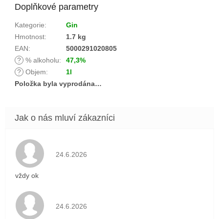
Doplňkové parametry
Kategorie
:
Gin
Hmotnost
:
1.7 kg
EAN
:
5000291020805
?
% alkoholu
:
47,3%
?
Objem
:
1l
Položka byla vyprodána…
Hodnocení obchodu je 5 z 5 hvězdiček.
24.6.2026
vždy ok
Hodnocení obchodu je 5 z 5 hvězdiček.
24.6.2026