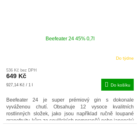
Beefeater 24 45% 0,7l
Do týdne
Průměrné
hodnocení
536 Kč bez DPH
produktu
649 Kč
je
5,0
Měrná
927,14 Kč / 1 l
Do košíku
z
cena:
5
Beefeater 24 je super prémiový gin s dokonale
hvězdiček.
vyváženou chutí. Obsahuje 12 vysoce kvalitních
rostlinných složek, jako jsou například ručně loupané
grapefruity, kůra ze sevillských pomerančů nebo japonský
čaj Sencha.