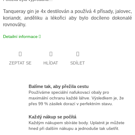
Tanqueray gin je 4x destilován a používá 4 přísady, jalovec,
koriandr, anděliku a lékořici aby bylo docíleno dokonalé
rovnováhy.
Detailní informace
ZEPTAT SE
HLÍDAT
SDÍLET
Balíme tak, aby přežila cestu
Používáme speciální nafukovací obaly pro
maximální ochranu každé láhve. Výsledkem je, že
přes 99 % zásilek dorazí v perfektním stavu.
Každý nákup se počítá
Každým nákupem sbíráte body. Uplatnit je můžete
hned při dalším nákupu a jednoduše tak ušetřit.