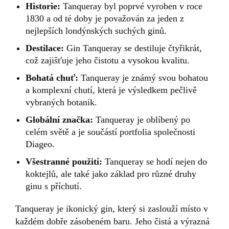
Historie:
Tanqueray byl poprvé vyroben v roce
1830 a od té doby je považován za jeden z
nejlepších londýnských suchých ginů.
Destilace:
Gin Tanqueray se destiluje čtyřikrát,
což zajišťuje jeho čistotu a vysokou kvalitu.
Bohatá chuť:
Tanqueray je známý svou bohatou
a komplexní chutí, která je výsledkem pečlivě
vybraných botanik.
Globální značka:
Tanqueray je oblíbený po
celém světě a je součástí portfolia společnosti
Diageo.
Všestranné použití:
Tanqueray se hodí nejen do
koktejlů, ale také jako základ pro různé druhy
ginu s příchutí.
Tanqueray je ikonický gin, který si zaslouží místo v
každém dobře zásobeném baru. Jeho čistá a výrazná