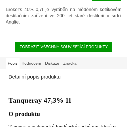
cena:
Broker's 40% 0,7l je vyráběn na měděném kotlíkovém
destilačním zařízení ve 200 let staré destilerii v srdci
Anglie.
ZOBRAZIT VŠECHNY SOUVISEJÍCÍ PRODUKTY
Popis
Hodnocení
Diskuze
Značka
Detailní popis produktu
Tanqueray 47,3% 1l
O produktu
Tanqueray je ikonický londýnský suchý gin, který si