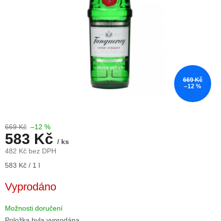
669 Kč
–12 %
669 Kč
–12 %
583 Kč
/ ks
482 Kč bez DPH
Měrná
583 Kč / 1 l
cena:
Vyprodáno
Možnosti doručení
Položka byla vyprodána…