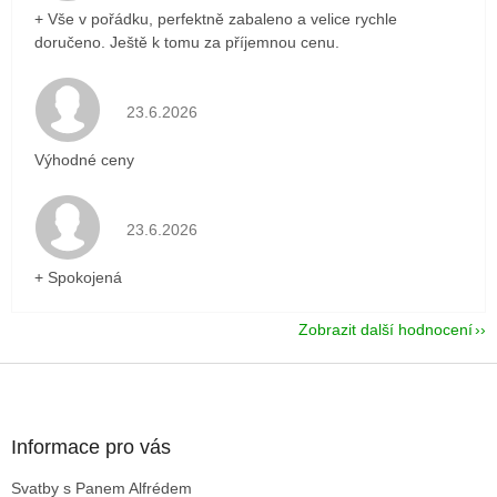
+ Vše v pořádku, perfektně zabaleno a velice rychle
doručeno. Ještě k tomu za příjemnou cenu.
Hodnocení obchodu je 5 z 5 hvězdiček.
23.6.2026
Výhodné ceny
Hodnocení obchodu je 5 z 5 hvězdiček.
23.6.2026
+ Spokojená
Zobrazit další hodnocení
Z
á
p
a
Informace pro vás
t
Svatby s Panem Alfrédem
í