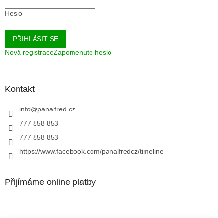
Heslo
PŘIHLÁSIT SE
Nová registrace
Zapomenuté heslo
Kontakt
info
@
panalfred.cz
777 858 853
777 858 853
https://www.facebook.com/panalfredcz/timeline
Přijímáme online platby