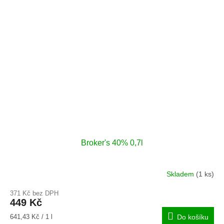
Broker's 40% 0,7l
Skladem
(1 ks)
371 Kč bez DPH
449 Kč
Měrná
641,43 Kč / 1 l
Do košíku