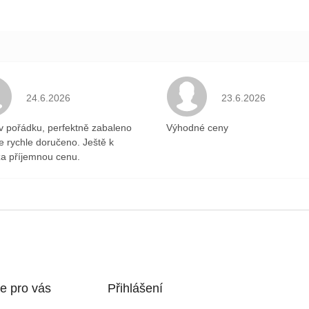
.
Hodnocení obchodu je 5 z 5 hvězdiček.
Hodnocení obchodu 
24.6.2026
23.6.2026
v pořádku, perfektně zabaleno
Výhodné ceny
ce rychle doručeno. Ještě k
a příjemnou cenu.
e pro vás
Přihlášení