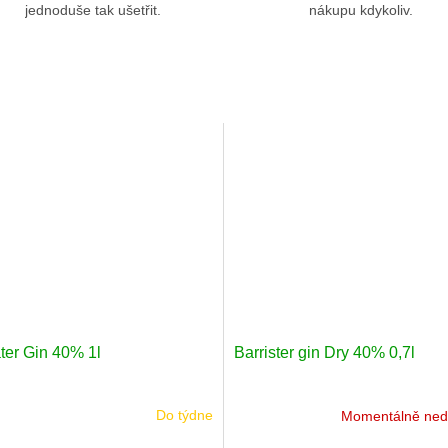
jednoduše tak ušetřit.
nákupu kdykoliv.
ter Gin 40% 1l
Barrister gin Dry 40% 0,7l
Do týdne
Momentálně ned
né
Průměrné
ení
hodnocení