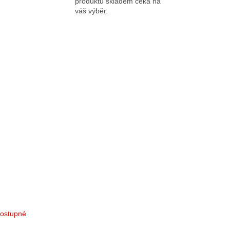
produktů skladem čeká na
váš výběr.
ostupné