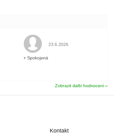
je 5 z 5 hvězdiček.
Hodnocení obchodu je 5 z 5 hvězdiček.
23.6.2026
+ Spokojená
Zobrazit další hodnocení
Kontakt