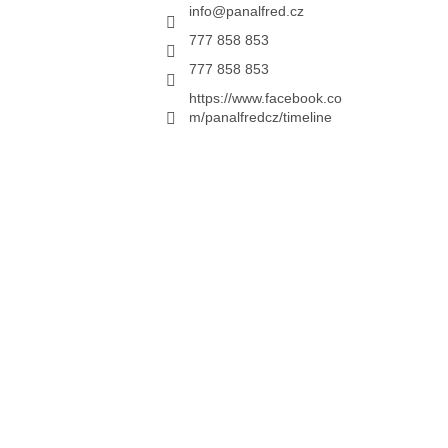
info
@
panalfred.cz
777 858 853
777 858 853
https://www.facebook.co
m/panalfredcz/timeline