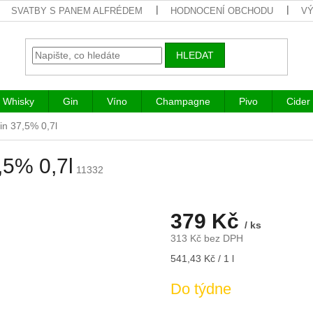
SVATBY S PANEM ALFRÉDEM
HODNOCENÍ OBCHODU
VÝ
HLEDAT
Whisky
Gin
Víno
Champagne
Pivo
Cider
gin 37,5% 0,7l
,5% 0,7l
11332
379 Kč
/ ks
313 Kč bez DPH
Měrná
541,43 Kč / 1 l
cena:
Do týdne