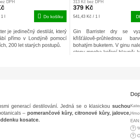
bez DPH
313 Kč bez DPH
u
produktu
Kč
379 Kč
je
5,0
Měrná
1 l
Do košíku
541,43 Kč / 1 l
D
z
cena:
5
er je jedinečný destilát, který
Gin Barrister dry se vyz
ek.
hvězdiček.
ábí přímo v Londýně pomocí
křišťálově-průhlednou ba
ích, 200 let starých postupů.
bohatým buketem. V ginu na
stopy mnoha koření hlavně: ko
kmín, skořice, anýz, citrónov
samozřejmě příjemné tóny jal
Dop
Kate
smi generací destilování. Jedná se o klasickou
suchou
botanicals –
pomerančové kůry, citronové kůry, jalovce,
Hmot
 oddenku kosatce.
EAN
?
%
?
O