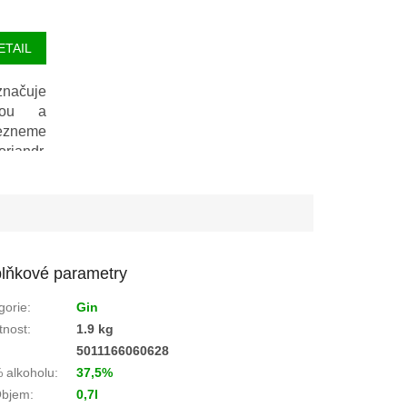
ETAIL
načuje
rvou a
lezneme
riandr,
á kůra a
ovce.
lňkové parametry
gorie
:
Gin
nost
:
1.9 kg
:
5011166060628
 alkoholu
:
37,5%
bjem
:
0,7l