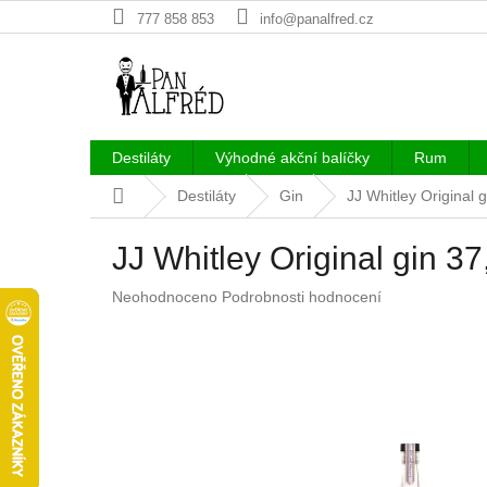
Přejít
777 858 853
info@panalfred.cz
na
obsah
Destiláty
Výhodné akční balíčky
Rum
Domů
Destiláty
Gin
JJ Whitley Original 
JJ Whitley Original gin 37
Průměrné
Neohodnoceno
Podrobnosti hodnocení
hodnocení
produktu
je
0,0
z
5
hvězdiček.