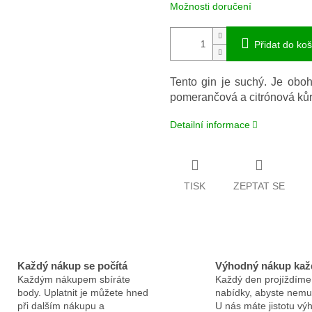
Možnosti doručení
Přidat do koš
Tento gin je suchý. Je oboh
pomerančová a citrónová kůra
Detailní informace
TISK
ZEPTAT SE
Každý nákup se počítá
Výhodný nákup kaž
Každým nákupem sbíráte
Každý den projíždíme
body. Uplatnit je můžete hned
nabídky, abyste nemus
při dalším nákupu a
U nás máte jistotu v