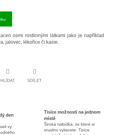
íku
acen osmi rostlinnými látkami jako je například
, jalovec, lékořice či kasie.
HLÍDAT
SDÍLET
Tisíce možností na jednom
dý den
místě
Široká nabídka, ze které si
eli vy.
snadno vyberete. Tisíce
ýhodného