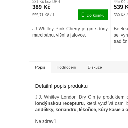
321 Kč bez DPH
445 Kč 
produkt
389 Kč
539 
je
4,9
Měrná
Měrná
555,71 Kč / 1 l
Do košíku
539 Kč / 
z
cena:
cena:
5
JJ Whitley Pink Cherry je gin s tóny
Beefeat
hvězdič
marcipánu, višní a jalovce.
se vyr
tradičn
Popis
Hodnocení
Diskuze
Detailní popis produktu
J.J. Whitley London Dry Gin je produktem o
londýnskou recepturu
, která využívá osmi 
anděliky, koriandru, lékořice, kůry kasie a
Na zdraví!