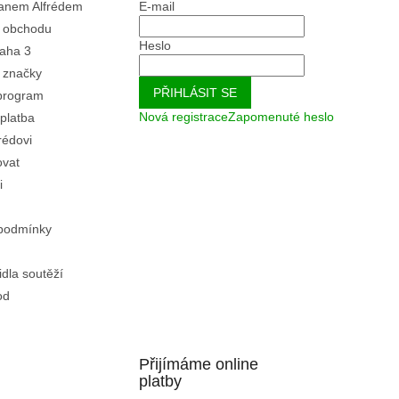
Panem Alfrédem
E-mail
 obchodu
Heslo
aha 3
 značky
PŘIHLÁSIT SE
program
Nová registrace
Zapomenuté heslo
platba
rédovi
ovat
i
podmínky
idla soutěží
od
Přijímáme online
platby