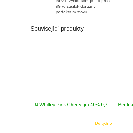
láhve. Výsledkem je, že přes
99 % zásilek dorazí v
perfektním stavu.
Související produkty
JJ Whitley Pink Cherry gin 40% 0,7l
Beefea
Do týdne
Průměr
hodnoc