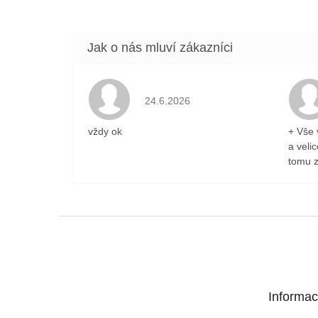
Hodnocení obchodu je 5 z 5 hvězdiček
24.6.2026
vždy ok
+ Vše 
a veli
tomu z
Z
á
p
a
t
Informac
í