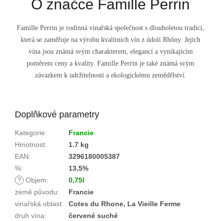
O značce Famille Perrin
Famille Perrin je rodinná vinařská společnost s dlouholetou tradicí,
která se zaměřuje na výrobu kvalitních vín z údolí Rhôny. Jejich
vína jsou známá svým charakterem, elegancí a vynikajícím
poměrem ceny a kvality. Famille Perrin je také známá svým
závazkem k udržitelnosti a ekologickému zemědělství.
Doplňkové parametry
Kategorie
:
Francie
Hmotnost
:
1.7 kg
EAN
:
3296180005387
%
:
13,5%
?
Objem
:
0,75l
země původu
:
Francie
vinařská oblast
:
Cotes du Rhone, La Vieille Ferme
druh vína
:
červené suché