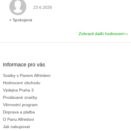
Hodnocení obchodu je 5 z 5 hvězdiček.
23.6.2026
+ Spokojená
Zobrazit další hodnocení
Z
á
p
a
Informace pro vás
t
Svatby s Panem Alfrédem
í
Hodnocení obchodu
Výdejna Praha 3
Prodávané značky
Věrnostní program
Doprava a platba
O Panu Alfrédovi
Jak nakupovat