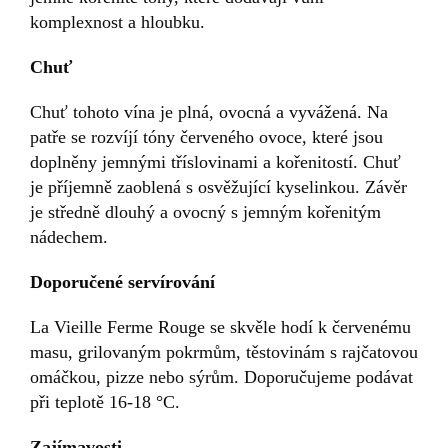
komplexnost a hloubku.
Chuť
Chuť tohoto vína je plná, ovocná a vyvážená. Na
patře se rozvíjí tóny červeného ovoce, které jsou
doplněny jemnými tříslovinami a kořenitostí. Chuť
je příjemně zaoblená s osvěžující kyselinkou. Závěr
je středně dlouhý a ovocný s jemným kořenitým
nádechem.
Doporučené servírování
La Vieille Ferme Rouge se skvěle hodí k červenému
masu, grilovaným pokrmům, těstovinám s rajčatovou
omáčkou, pizze nebo sýrům. Doporučujeme podávat
při teplotě 16-18 °C.
Zajímavosti