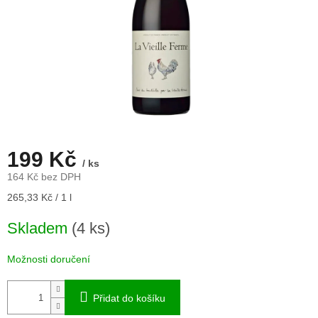
199 Kč
/ ks
164 Kč bez DPH
Měrná
265,33 Kč / 1 l
cena:
Skladem
(4 ks)
Možnosti doručení
Přidat do košíku