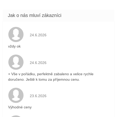
Hodnocení obchodu je 5 z 5 hvězdiček.
24.6.2026
vždy ok
Hodnocení obchodu je 5 z 5 hvězdiček.
24.6.2026
+ Vše v pořádku, perfektně zabaleno a velice rychle
doručeno. Ještě k tomu za příjemnou cenu.
Hodnocení obchodu je 5 z 5 hvězdiček.
23.6.2026
Výhodné ceny