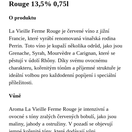
Rouge 13,5% 0,75l
O produktu
La Vieille Ferme Rouge je červené víno z jižní
Francie, které vyrábí renomovaná vinařská rodina
Perrin. Toto víno je kupaží několika odrůd, jako jsou
Grenache, Syrah, Mourvèdre a Carignan, které se
pěstují v údolí Rhôny. Díky svému ovocnému
charakteru, kořenitým tónům a příjemné struktuře je
ideální volbou pro každodenní popíjení i speciální
příležitosti.
Vůně
Aroma La Vieille Ferme Rouge je intenzivní a
ovocné s tóny zralých červených bobulí, jako jsou
maliny, jahody a ostružiny. V pozadí se objevují
jemné kořenité tóny, které dodávají vůni