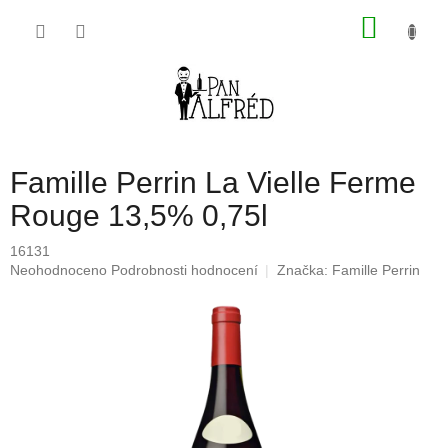
Přejít
NÁKU
na
obsah
KOŠÍK
Famille Perrin La Vielle Ferme
Rouge 13,5% 0,75l
16131
Průměrné
Neohodnoceno
Podrobnosti hodnocení
Značka:
Famille Perrin
hodnocení
produktu
je
0,0
z
5
hvězdiček.