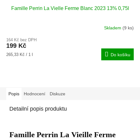
Famille Perrin La Vielle Ferme Blanc 2023 13% 0,75l
Skladem
(9 ks)
164 Kč bez DPH
199 Kč
Měrná
265,33 Kč / 1 l
Do košíku
cena:
Popis
Hodnocení
Diskuze
Detailní popis produktu
Famille Perrin La Vieille Ferme