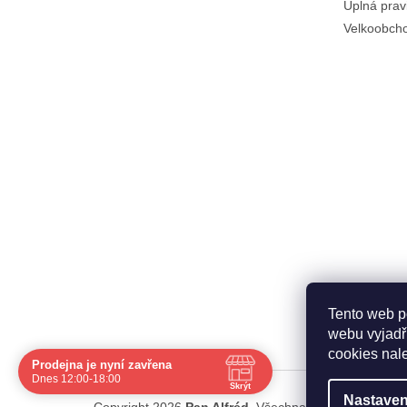
Úplná prav
Velkoobch
Tento web p
webu vyjadřu
cookies nal
Prodejna je nyní zavřena
Dnes 12:00-18:00
Skrýt
Nastaven
Navštivte nás osobně