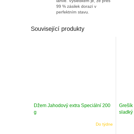
láhve. Výsledkem je, že přes
99 % zásilek dorazí v
perfektním stavu.
Související produkty
Džem Jahodový extra Speciální 200
Grešík
g
sladký
Do týdne