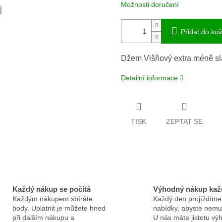
Možnosti doručení
Přidat do koš
Džem Višňový extra méně sl
Detailní informace
TISK
ZEPTAT SE
Každý nákup se počítá
Výhodný nákup kaž
Každým nákupem sbíráte
Každý den projíždíme
body. Uplatnit je můžete hned
nabídky, abyste nemus
při dalším nákupu a
U nás máte jistotu v