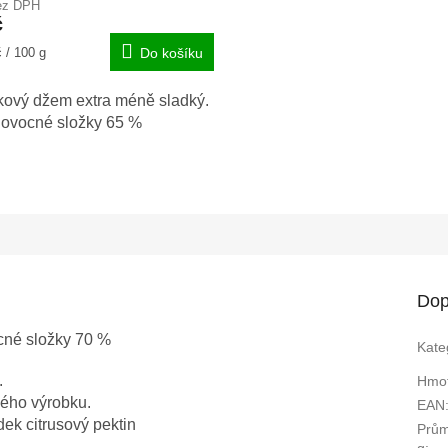
ez DPH
č
 / 100 g
Do košíku
kový džem extra méně sladký.
ovocné složky 65 %
Dop
cné složky 70 %
Kate
.
Hmot
vého výrobku.
EAN
edek citrusový pektin
Prům
g
: