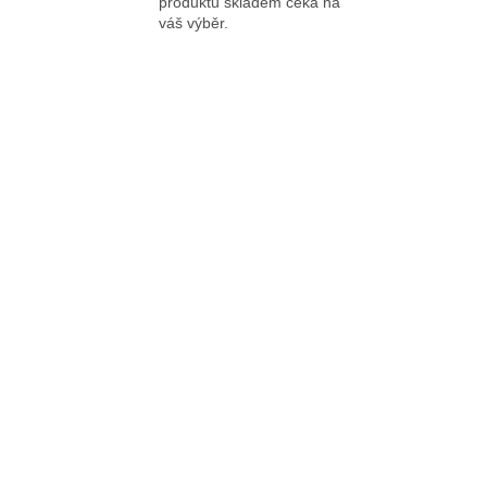
produktů skladem čeká na
váš výběr.