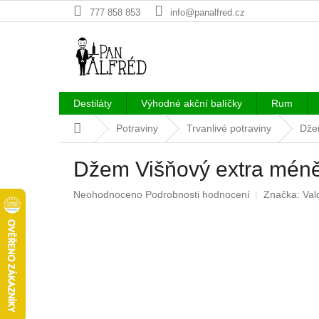
Přejít
777 858 853
info@panalfred.cz
na
obsah
Destiláty
Výhodné akční balíčky
Rum
Domů
Potraviny
Trvanlivé potraviny
Dže
Džem Višňový extra méně
Průměrné
Neohodnoceno
Podrobnosti hodnocení
Značka:
Val
hodnocení
produktu
je
0,0
z
5
hvězdiček.