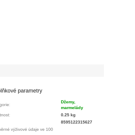
lňkové parametry
Džemy,
gorie
:
marmelády
nost
:
0.25 kg
:
8595122315627
ěrné výživové údaje ve 100