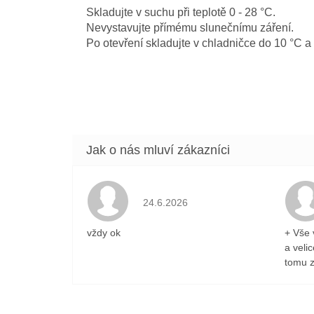
Skladujte v suchu při teplotě 0 - 28 °C.
Nevystavujte přímému slunečnímu záření.
Po otevření skladujte v chladničce do 10 °C a
Hodnocení obchodu je 5 z 5 hvězdiček
24.6.2026
vždy ok
+ Vše 
a veli
tomu z