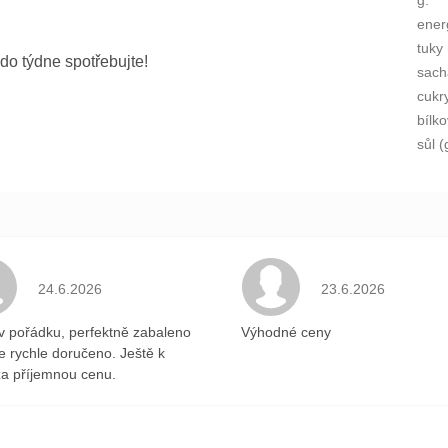
ener
tuky 
 do týdne spotřebujte!
sach
cukr
bílko
sůl (
.
Hodnocení obchodu je 5 z 5 hvězdiček.
Hodnocení obchodu 
24.6.2026
23.6.2026
v pořádku, perfektně zabaleno
Výhodné ceny
ce rychle doručeno. Ještě k
a příjemnou cenu.