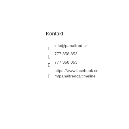
Kontakt
info
@
panalfred.cz
777 858 853
777 858 853
https://www.facebook.co
m/panalfredcz/timeline