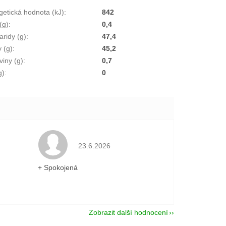
getická hodnota (kJ)
:
842
(g)
:
0,4
aridy (g)
:
47,4
y (g)
:
45,2
viny (g)
:
0,7
g)
:
0
je 5 z 5 hvězdiček.
Hodnocení obchodu je 5 z 5 hvězdiček.
23.6.2026
+ Spokojená
Zobrazit další hodnocení