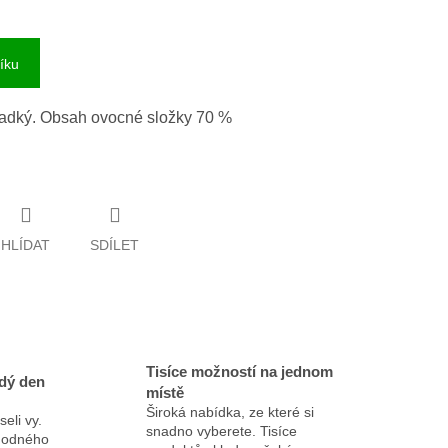
íku
adký. Obsah ovocné složky 70 %
HLÍDAT
SDÍLET
Tisíce možností na jednom
dý den
místě
Široká nabídka, ze které si
eli vy.
snadno vyberete. Tisíce
ýhodného