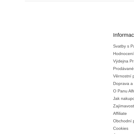
Z
á
p
a
t
Informac
í
Svatby s 
Hodnocení
Výdejna Pr
Prodávané
Věrnostní 
Doprava a 
O Panu Alf
Jak nakup
Zajímavost
Affiliate
Obchodní 
Cookies