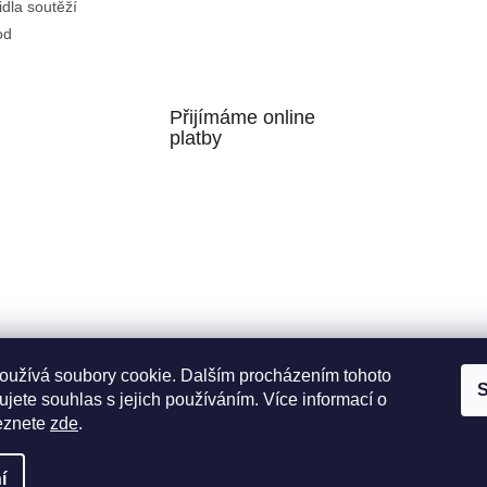
idla soutěží
od
Přijímáme online
platby
oužívá soubory cookie. Dalším procházením tohoto
S
Facebook
jete souhlas s jejich používáním. Více informací o
eznete
zde
.
í