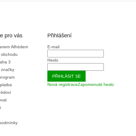
e pro vás
Přihlášení
Panem Alfrédem
E-mail
 obchodu
Heslo
aha 3
 značky
PŘIHLÁSIT SE
program
Nová registrace
Zapomenuté heslo
platba
rédovi
ovat
i
podmínky