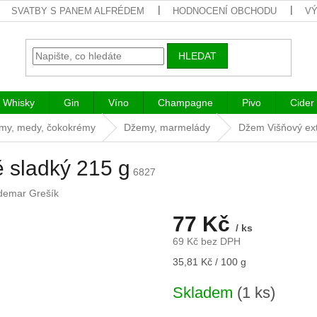
SVATBY S PANEM ALFRÉDEM
HODNOCENÍ OBCHODU
VÝ
HLEDAT
Whisky
Gin
Víno
Champagne
Pivo
Cider
my, medy, čokokrémy
Džemy, marmelády
Džem Višňový ex
 sladký 215 g
6827
demar Grešík
77 Kč
/ ks
69 Kč bez DPH
Měrná
35,81 Kč / 100 g
cena:
Skladem
(1 ks)