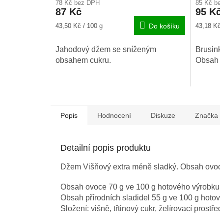
78 Kč bez DPH
85 Kč b
87 Kč
95 K
Měrná
Měrná
43,50 Kč / 100 g
Do košíku
43,18 Kč
cena:
cena:
Jahodový džem se sníženým
Brusin
obsahem cukru.
Obsah 
Popis
Hodnocení
Diskuze
Značka
Detailní popis produktu
Džem Višňový extra méně sladký. Obsah ovo
Obsah ovoce 70 g ve 100 g hotového výrobku
Obsah přírodních sladidel 55 g ve 100 g hoto
Složení: višně, třtinový cukr, želírovací prostř