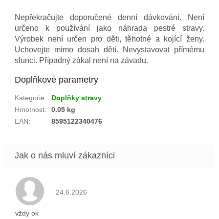
Nepřekračujte doporučené denní dávkování. Není
určeno k používání jako náhrada pestré stravy.
Výrobek není určen pro děti, těhotné a kojící ženy.
Uchovejte mimo dosah dětí. Nevystavovat přímému
slunci. Případný zákal není na závadu.
Doplňkové parametry
Kategorie
:
Doplňky stravy
Hmotnost
:
0.05 kg
EAN
:
8595122340476
Hodnocení obchodu je 5 z 5 hvězdiček.
24.6.2026
vždy ok