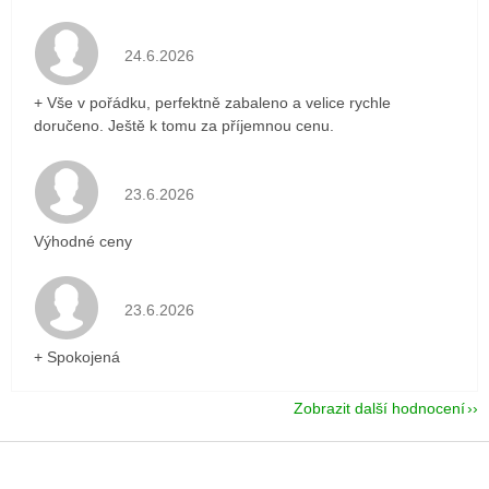
Hodnocení obchodu je 5 z 5 hvězdiček.
24.6.2026
+ Vše v pořádku, perfektně zabaleno a velice rychle
doručeno. Ještě k tomu za příjemnou cenu.
Hodnocení obchodu je 5 z 5 hvězdiček.
23.6.2026
Výhodné ceny
Hodnocení obchodu je 5 z 5 hvězdiček.
23.6.2026
+ Spokojená
Zobrazit další hodnocení
Z
á