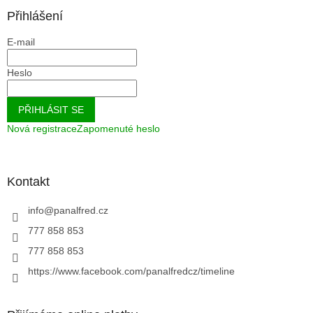
Přihlášení
E-mail
Heslo
PŘIHLÁSIT SE
Nová registrace
Zapomenuté heslo
Kontakt
info
@
panalfred.cz
777 858 853
777 858 853
https://www.facebook.com/panalfredcz/timeline