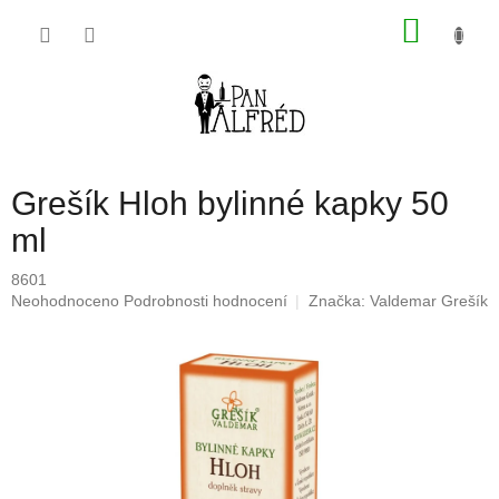
Přejít
NÁKU
na
obsah
KOŠÍK
Grešík Hloh bylinné kapky 50
ml
8601
Průměrné
Neohodnoceno
Podrobnosti hodnocení
Značka:
Valdemar Grešík
hodnocení
produktu
je
0,0
z
5
hvězdiček.