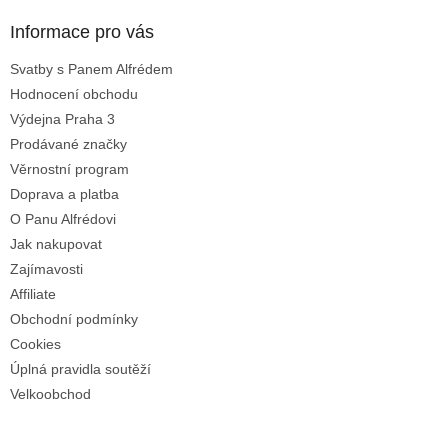
p
a
Informace pro vás
t
Svatby s Panem Alfrédem
í
Hodnocení obchodu
Výdejna Praha 3
Prodávané značky
Věrnostní program
Doprava a platba
O Panu Alfrédovi
Jak nakupovat
Zajímavosti
Affiliate
Obchodní podmínky
Cookies
Úplná pravidla soutěží
Velkoobchod