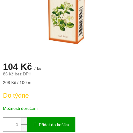
104 Kč
/ ks
86 Kč bez DPH
Měrná
208 Kč / 100 ml
cena:
Do týdne
Možnosti doručení
Přidat do košíku