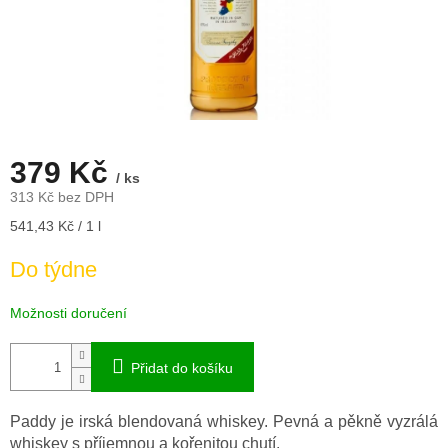
379 Kč
/ ks
313 Kč bez DPH
Měrná
541,43 Kč / 1 l
cena:
Do týdne
Možnosti doručení
Přidat do košíku
Paddy je irská blendovaná whiskey. Pevná a pěkně vyzrálá
whiskey s příjemnou a kořenitou chutí.