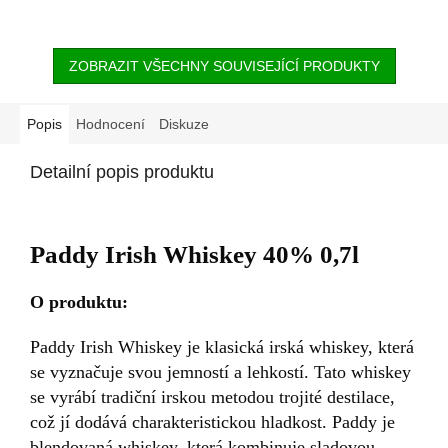
ZOBRAZIT VŠECHNY SOUVISEJÍCÍ PRODUKTY
Popis
Hodnocení
Diskuze
Detailní popis produktu
Paddy Irish Whiskey 40% 0,7l
O produktu:
Paddy Irish Whiskey je klasická irská whiskey, která
se vyznačuje svou jemností a lehkostí. Tato whiskey
se vyrábí tradiční irskou metodou trojité destilace,
což jí dodává charakteristickou hladkost. Paddy je
blendovaná whiskey, která kombinuje sladovou,