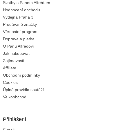
Svatby s Panem Alfrédem
í
Hodnocení obchodu
Výdejna Praha 3
Prodávané značky
Věrnostní program
Doprava a platba
O Panu Alfrédovi
Jak nakupovat
Zajímavosti
Affiliate
Obchodní podmínky
Cookies
Úplná pravidla soutěží
Velkoobchod
Přihlášení
E-mail