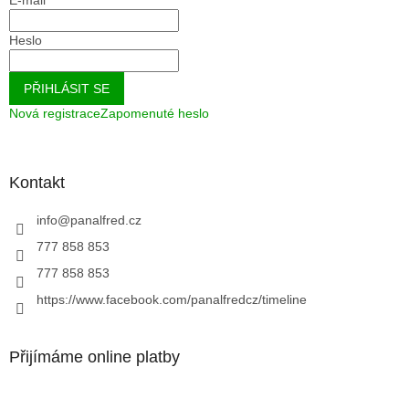
Heslo
PŘIHLÁSIT SE
Nová registrace
Zapomenuté heslo
Kontakt
info
@
panalfred.cz
777 858 853
777 858 853
https://www.facebook.com/panalfredcz/timeline
Přijímáme online platby