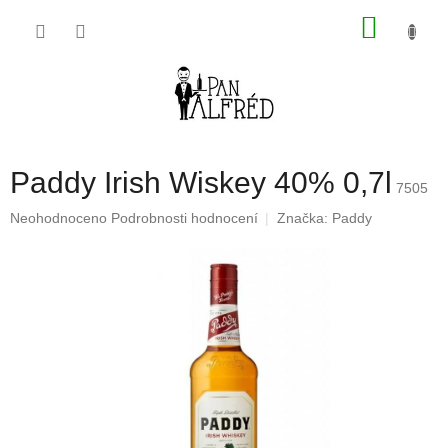
Přejít
NÁKU
na
obsah
KOŠÍK
Paddy Irish Wiskey 40% 0,7l
7505
Průměrné
Neohodnoceno
Podrobnosti hodnocení
Značka:
Paddy
hodnocení
produktu
je
0,0
z
5
hvězdiček.