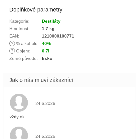
Doplňkové parametry
Kategorie
:
Destiláty
Hmotnost
:
1.7 kg
EAN
:
1210000100771
?
% alkoholu
:
40%
?
Objem
:
0,7l
Země původu
:
Irsko
Hodnocení obchodu je 5 z 5 hvězdiček.
24.6.2026
vždy ok
Hodnocení obchodu je 5 z 5 hvězdiček.
24.6.2026