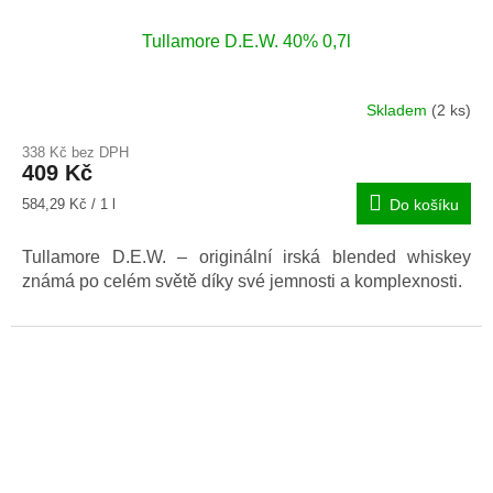
Tullamore D.E.W. 40% 0,7l
Skladem
(2 ks)
338 Kč bez DPH
409 Kč
Měrná
584,29 Kč / 1 l
Do košíku
cena:
Tullamore D.E.W. – originální irská blended whiskey
známá po celém světě díky své jemnosti a komplexnosti.