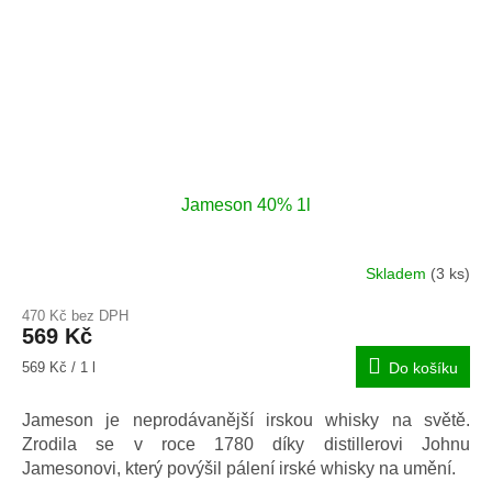
Jameson 40% 1l
Skladem
(3 ks)
Průměrné
hodnocení
470 Kč bez DPH
produktu
569 Kč
je
5,0
Měrná
569 Kč / 1 l
Do košíku
z
cena:
5
Jameson je neprodávanější irskou whisky na světě.
hvězdiček.
Zrodila se v roce 1780 díky distillerovi Johnu
Jamesonovi, který povýšil pálení irské whisky na umění.