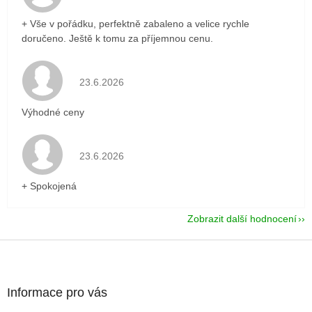
+ Vše v pořádku, perfektně zabaleno a velice rychle
doručeno. Ještě k tomu za příjemnou cenu.
Hodnocení obchodu je 5 z 5 hvězdiček.
23.6.2026
Výhodné ceny
Hodnocení obchodu je 5 z 5 hvězdiček.
23.6.2026
+ Spokojená
Zobrazit další hodnocení
Z
á
p
a
Informace pro vás
t