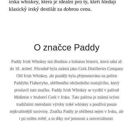
irská whiskey, která je ideální pro ty, kteří hledají
klasický irský destilát za dobrou cenu.
O značce Paddy
Paddy Irish Whiskey má dlouhou a bohatou historii, která sahá až
do 18. století. Původně byla známá jako Cork Distilleries Company
Old Irish Whiskey, ale později byla přejmenována na počest
Paddyho Flahertyho, oblíbeného obchodního cestujícího, který
proslavil tuto značku. Paddy Irish Whiskey se vyrábí v palírně
Midleton v hrabství Cork v Irsku. Tato palírna je známá svými
tradičními metodami výroby irské whiskey a používá pouze
nejkvalitnější suroviny. Značka Paddy je oblíbená nejen v Irsku, ale
i po celém světě, a to díky své jemnosti a univerzálnosti.