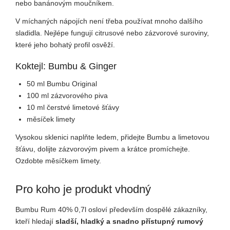
nebo banánovým moučníkem.
V míchaných nápojích není třeba používat mnoho dalšího
sladidla. Nejlépe fungují citrusové nebo zázvorové suroviny,
které jeho bohatý profil osvěží.
Koktejl: Bumbu & Ginger
50 ml Bumbu Original
100 ml zázvorového piva
10 ml čerstvé limetové šťávy
měsíček limety
Vysokou sklenici naplňte ledem, přidejte Bumbu a limetovou
šťávu, dolijte zázvorovým pivem a krátce promíchejte.
Ozdobte měsíčkem limety.
Pro koho je produkt vhodný
Bumbu Rum 40% 0,7l osloví především dospělé zákazníky,
kteří hledají
sladší, hladký a snadno přístupný rumový