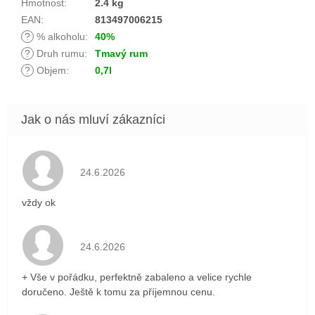
Hmotnost
:
2.4 kg
EAN
:
813497006215
?
% alkoholu
:
40%
?
Druh rumu
:
Tmavý rum
?
Objem
:
0,7l
Hodnocení obchodu je 5 z 5 hvězdiček.
24.6.2026
vždy ok
Hodnocení obchodu je 5 z 5 hvězdiček.
24.6.2026
+ Vše v pořádku, perfektně zabaleno a velice rychle
doručeno. Ještě k tomu za příjemnou cenu.