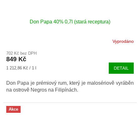
Don Papa 40% 0,7l (stará receptura)
Vyprodáno
Průměrné
hodnocení
702 Kč bez DPH
produktu
849 Kč
je
4,7
Měrná
1 212,86 Kč / 1 l
DETAIL
z
cena:
5
Don Papa je prémiový rum, který je malosériově vyráběn
hvězdiček.
na ostrově Negros na Filipínách.
Akce