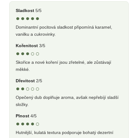
Sladkost
5/5
●●●●●
Dominantní pocitová sladkost připomíná karamel,
vanilku a cukrovinky.
Kořenitost
3/5
●●●○○
Skořice a nové koření jsou zřetelné, ale zůstávají
měkké.
Dřevitost
2/5
●●○○○
Opečený dub doplňuje aroma, avšak nepřebíjí sladší
složky.
Plnost
4/5
●●●●○
Hutnější, kulatá textura podporuje bohatý dezertní