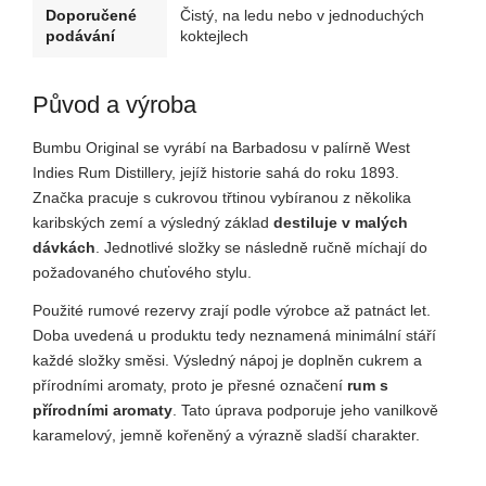
Doporučené
Čistý, na ledu nebo v jednoduchých
podávání
koktejlech
Původ a výroba
Bumbu Original se vyrábí na Barbadosu v palírně West
Indies Rum Distillery, jejíž historie sahá do roku 1893.
Značka pracuje s cukrovou třtinou vybíranou z několika
karibských zemí a výsledný základ
destiluje v malých
dávkách
. Jednotlivé složky se následně ručně míchají do
požadovaného chuťového stylu.
Použité rumové rezervy zrají podle výrobce až patnáct let.
Doba uvedená u produktu tedy neznamená minimální stáří
každé složky směsi. Výsledný nápoj je doplněn cukrem a
přírodními aromaty, proto je přesné označení
rum s
přírodními aromaty
. Tato úprava podporuje jeho vanilkově
karamelový, jemně kořeněný a výrazně sladší charakter.