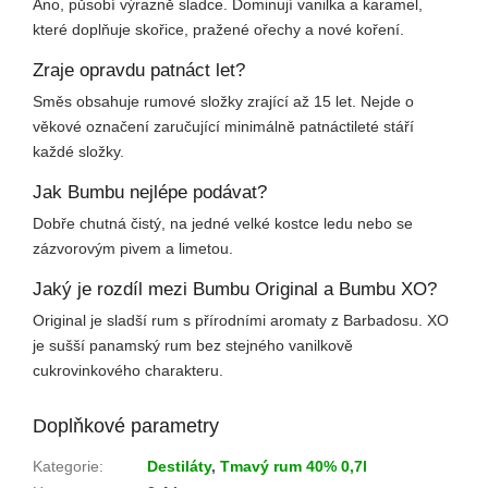
Ano, působí výrazně sladce. Dominují vanilka a karamel,
které doplňuje skořice, pražené ořechy a nové koření.
Zraje opravdu patnáct let?
Směs obsahuje rumové složky zrající až 15 let. Nejde o
věkové označení zaručující minimálně patnáctileté stáří
každé složky.
Jak Bumbu nejlépe podávat?
Dobře chutná čistý, na jedné velké kostce ledu nebo se
zázvorovým pivem a limetou.
Jaký je rozdíl mezi Bumbu Original a Bumbu XO?
Original je sladší rum s přírodními aromaty z Barbadosu. XO
je sušší panamský rum bez stejného vanilkově
cukrovinkového charakteru.
Doplňkové parametry
Kategorie
:
Destiláty
,
Tmavý rum 40% 0,7l