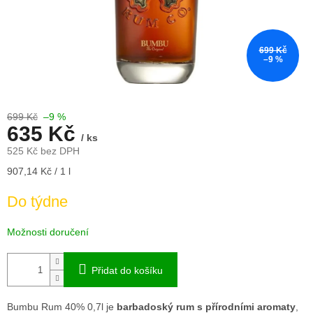
699 Kč
–9 %
699 Kč
–9 %
635 Kč
/ ks
525 Kč bez DPH
Měrná
907,14 Kč / 1 l
cena:
Do týdne
Možnosti doručení
Přidat do košíku
Bumbu Rum 40% 0,7l je
barbadoský rum s přírodními aromaty
,