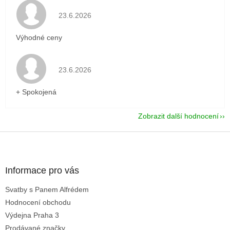
Hodnocení obchodu je 5 z 5 hvězdiček.
23.6.2026
Výhodné ceny
Hodnocení obchodu je 5 z 5 hvězdiček.
23.6.2026
+ Spokojená
Zobrazit další hodnocení
Z
á
p
a
Informace pro vás
t
Svatby s Panem Alfrédem
í
Hodnocení obchodu
Výdejna Praha 3
Prodávané značky