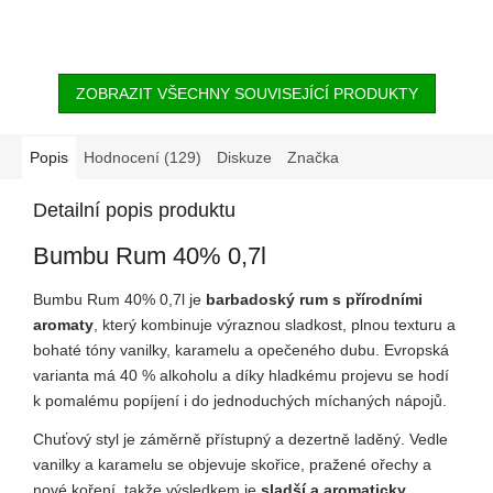
ZOBRAZIT VŠECHNY SOUVISEJÍCÍ PRODUKTY
Popis
Hodnocení (129)
Diskuze
Značka
Detailní popis produktu
Bumbu Rum 40% 0,7l
Bumbu Rum 40% 0,7l je
barbadoský rum s přírodními
aromaty
, který kombinuje výraznou sladkost, plnou texturu a
bohaté tóny vanilky, karamelu a opečeného dubu. Evropská
varianta má 40 % alkoholu a díky hladkému projevu se hodí
k pomalému popíjení i do jednoduchých míchaných nápojů.
Chuťový styl je záměrně přístupný a dezertně laděný. Vedle
vanilky a karamelu se objevuje skořice, pražené ořechy a
nové koření, takže výsledkem je
sladší a aromaticky