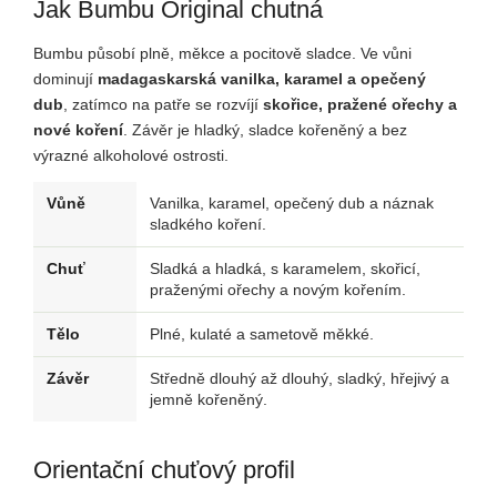
Jak Bumbu Original chutná
Bumbu působí plně, měkce a pocitově sladce. Ve vůni
dominují
madagaskarská vanilka, karamel a opečený
dub
, zatímco na patře se rozvíjí
skořice, pražené ořechy a
nové koření
. Závěr je hladký, sladce kořeněný a bez
výrazné alkoholové ostrosti.
Vůně
Vanilka, karamel, opečený dub a náznak
sladkého koření.
Chuť
Sladká a hladká, s karamelem, skořicí,
praženými ořechy a novým kořením.
Tělo
Plné, kulaté a sametově měkké.
Závěr
Středně dlouhý až dlouhý, sladký, hřejivý a
jemně kořeněný.
Orientační chuťový profil