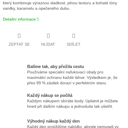
který kombinuje výraznou sladkost, plnou texturu a bohaté tóny
vanilky, karamelu a opečeného dubu.
Detailní informace
ZEPTAT SE
HLÍDAT
SDÍLET
Balíme tak, aby přežila cestu
Používáme speciální nafukovací obaly pro
maximální ochranu každé láhve. Výsledkem je, že
přes 99 % zásilek dorazí v perfektním stavu.
Každý nákup se počítá
Každým nákupem sbíráte body. Uplatnit je můžete
hned při dalším nákupu a jednoduše tak ušetřit.
Výhodný nákup každý den
Každý den projíždíme nabídky, abyste nemuseli vy.