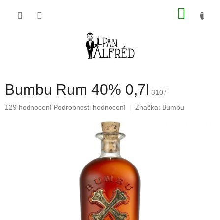
Přejít
NÁKU
na
obsah
KOŠÍK
Bumbu Rum 40% 0,7l
3107
Průměrné
129 hodnocení
Podrobnosti hodnocení
Značka:
Bumbu
hodnocení
produktu
je
4,8
z
5
hvězdiček.