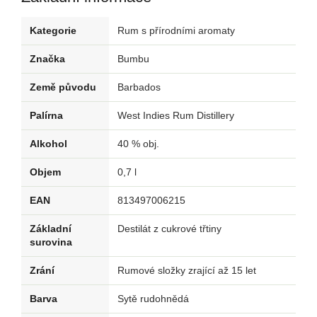
Kategorie
Rum s přírodními aromaty
Značka
Bumbu
Země původu
Barbados
Palírna
West Indies Rum Distillery
Alkohol
40 % obj.
Objem
0,7 l
EAN
813497006215
Základní
Destilát z cukrové třtiny
surovina
Zrání
Rumové složky zrající až 15 let
Barva
Sytě rudohnědá