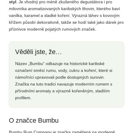
styl
. Je vhodný pro méně zkušeného degustátora i pro
milovníka aromatizovaných karibských lihovin, kterého baví
vanilka, karamel a sladké koření. Výrazná láhev s kovovým
křížem působí dekorativně, takže se hodí také jako dárek pro
příznivce moderně pojatých rumových značek.
Věděli jste, že…
Název „Bumbu“ odkazuje na historické karibské
označení směsí rumu, vody, cukru a koření, které si
námořníci upravovali podle dostupných surovin.
Značka na tuto tradici navazuje moderním rumem s
přírodními aromaty a výrazně kořeněným, sladším
profilem.
O značce Bumbu
Bumbu Rum Company je značka zaměřená na moderně