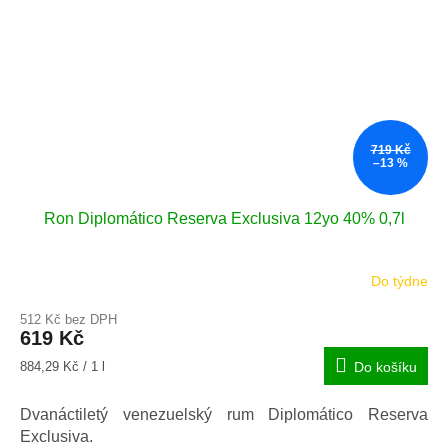
719 Kč
–13 %
Ron Diplomático Reserva Exclusiva 12yo 40% 0,7l
Do týdne
Průměrné
hodnocení
512 Kč bez DPH
produktu
619 Kč
je
4,9
Měrná
884,29 Kč / 1 l
Do košíku
z
cena:
5
Dvanáctiletý venezuelský rum Diplomático Reserva
hvězdiček.
Exclusiva.