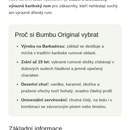
výrazná karibský rum
pro zákazníky, kteří nehledají suchý
ani výrazně dřevitý rum.
Proč si Bumbu Original vybrat
Výroba na Barbadosu:
základ se destiluje a
míchá v tradiční karibské rumové oblasti.
Zrání až 15 let:
vybrané rumové složky získávají v
dubových sudech hladkost a jemně opečený
charakter.
Dezertní chuť:
vanilka, karamel, skořice a
pražené ořechy tvoří bohatý, snadno čitelný profil.
Univerzální servírování:
chutná čistý, na ledu i v
kombinaci se zázvorovým pivem nebo limetou.
Základní informace