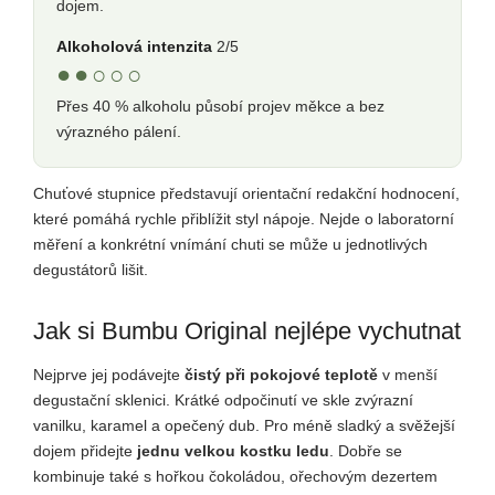
dojem.
Alkoholová intenzita
2/5
●●○○○
Přes 40 % alkoholu působí projev měkce a bez
výrazného pálení.
Chuťové stupnice představují orientační redakční hodnocení,
které pomáhá rychle přiblížit styl nápoje. Nejde o laboratorní
měření a konkrétní vnímání chuti se může u jednotlivých
degustátorů lišit.
Jak si Bumbu Original nejlépe vychutnat
Nejprve jej podávejte
čistý při pokojové teplotě
v menší
degustační sklenici. Krátké odpočinutí ve skle zvýrazní
vanilku, karamel a opečený dub. Pro méně sladký a svěžejší
dojem přidejte
jednu velkou kostku ledu
. Dobře se
kombinuje také s hořkou čokoládou, ořechovým dezertem