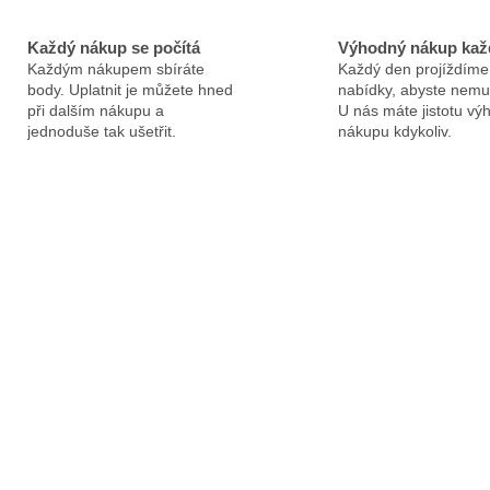
Každý nákup se počítá
Výhodný nákup kaž
Každým nákupem sbíráte
Každý den projíždíme
body. Uplatnit je můžete hned
nabídky, abyste nemus
při dalším nákupu a
U nás máte jistotu v
jednoduše tak ušetřit.
nákupu kdykoliv.