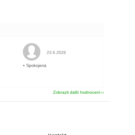
je 5 z 5 hvězdiček.
Hodnocení obchodu je 5 z 5 hvězdiček.
23.6.2026
+ Spokojená
Zobrazit další hodnocení