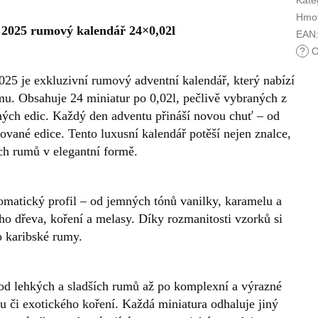
Kate
Hmot
s 2025 rumový kalendář 24×0,02l
EAN
?
O
025 je exkluzivní rumový adventní kalendář, který nabízí
mu. Obsahuje 24 miniatur po 0,02l, pečlivě vybraných z
lených edic. Každý den adventu přináší novou chuť – od
vané edice. Tento luxusní kalendář potěší nejen znalce,
ých rumů v elegantní formě.
omatický profil – od jemných tónů vanilky, karamelu a
o dřeva, koření a melasy. Díky rozmanitosti vzorků si
o karibské rumy.
 od lehkých a sladších rumů až po komplexní a výrazné
 či exotického koření. Každá miniatura odhaluje jiný