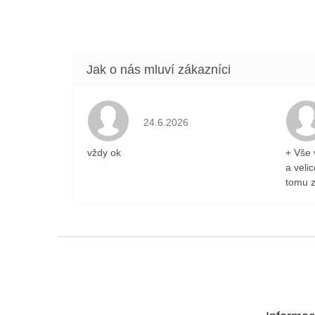
Hodnocení obchodu je 5 z 5 hvězdiček
24.6.2026
vždy ok
+ Vše 
a veli
tomu z
Z
á
p
a
t