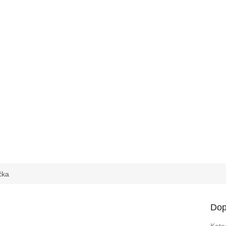
čka
Dop