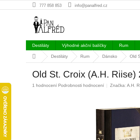
Přejít
777 858 853
info@panalfred.cz
na
obsah
Destiláty
Výhodné akční balíčky
Rum
Domů
Destiláty
Rum
Dánsko
Old S
Old St. Croix (A.H. Riis
Průměrné
1 hodnocení
Podrobnosti hodnocení
Značka:
A.H. R
hodnocení
produktu
je
5,0
z
5
hvězdiček.