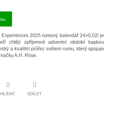
íku
24 Experiences 2025 rumový kalendář 24×0,02l je
teří chtějí zpříjemnit adventní období kapkou
strý a kvalitní průřez světem rumu, který spojuje
 značky A.H. Riise.
HLÍDAT
SDÍLET