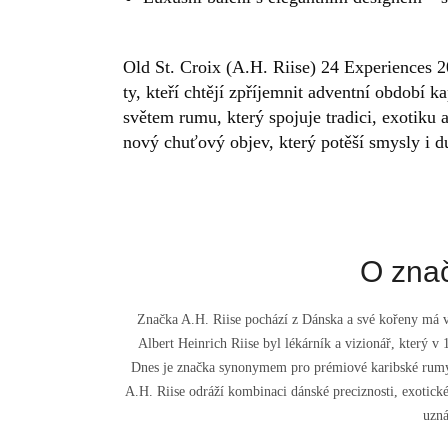
Old St. Croix (A.H. Riise) 24 Experiences 
ty, kteří chtějí zpříjemnit adventní období k
světem rumu, který spojuje tradici, exotiku
nový chuťový objev, který potěší smysly i du
O znač
Značka A.H. Riise pochází z Dánska a své kořeny má 
Albert Heinrich Riise byl lékárník a vizionář, který v 1
Dnes je značka synonymem pro prémiové karibské rumy
A.H. Riise odráží kombinaci dánské preciznosti, exotické
uzná