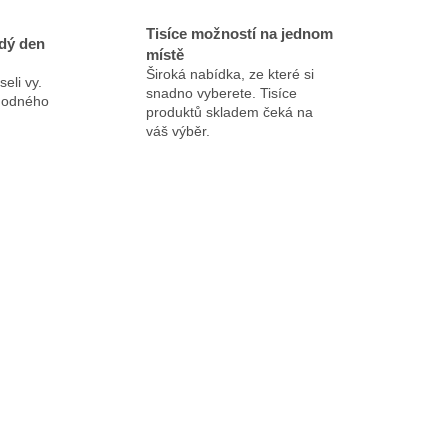
Tisíce možností na jednom
dý den
místě
Široká nabídka, ze které si
eli vy.
snadno vyberete. Tisíce
ýhodného
produktů skladem čeká na
váš výběr.