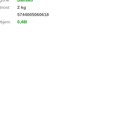
gorie
:
Dánsko
nost
:
2 kg
:
5744005060618
bjem
:
0,48l