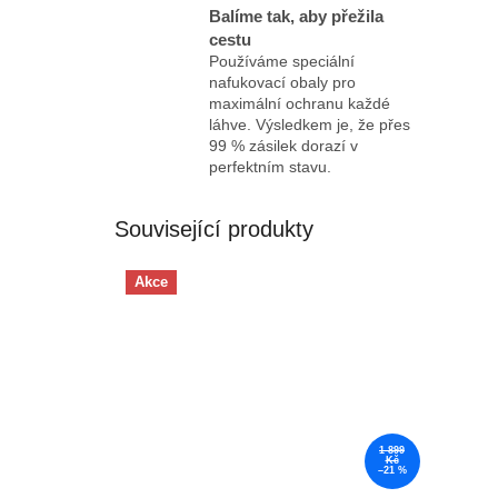
Balíme tak, aby přežila
cestu
Používáme speciální
nafukovací obaly pro
maximální ochranu každé
láhve. Výsledkem je, že přes
99 % zásilek dorazí v
perfektním stavu.
Související produkty
Akce
1 899
Kč
–21 %