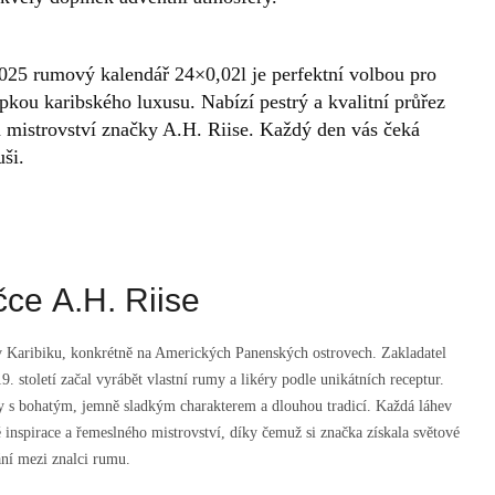
2025 rumový kalendář 24×0,02l je perfektní volbou pro
apkou karibského luxusu. Nabízí pestrý a kvalitní průřez
 a mistrovství značky A.H. Riise. Každý den vás čeká
ši.
ce A.H. Riise
v Karibiku, konkrétně na Amerických Panenských ostrovech. Zakladatel
9. století začal vyrábět vlastní rumy a likéry podle unikátních receptur.
 s bohatým, jemně sladkým charakterem a dlouhou tradicí. Každá láhev
 inspirace a řemeslného mistrovství, díky čemuž si značka získala světové
ní mezi znalci rumu.