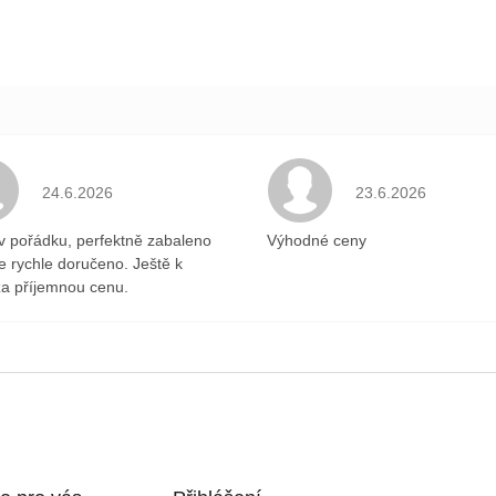
.
Hodnocení obchodu je 5 z 5 hvězdiček.
Hodnocení obchodu 
24.6.2026
23.6.2026
v pořádku, perfektně zabaleno
Výhodné ceny
ce rychle doručeno. Ještě k
a příjemnou cenu.