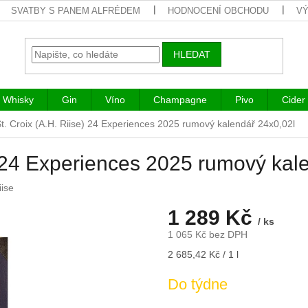
SVATBY S PANEM ALFRÉDEM
HODNOCENÍ OBCHODU
VÝ
HLEDAT
Whisky
Gin
Víno
Champagne
Pivo
Cider
t. Croix (A.H. Riise) 24 Experiences 2025 rumový kalendář 24x0,02l
e) 24 Experiences 2025 rumový kal
iise
1 289 Kč
/ ks
1 065 Kč bez DPH
Měrná
2 685,42 Kč / 1 l
cena:
Do týdne