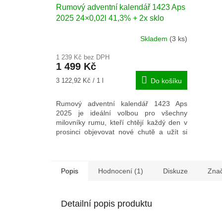
Rumový adventní kalendář 1423 Aps
2025 24×0,02l 41,3% + 2x sklo
Skladem
(3 ks)
Průměrné
hodnocení
1 239 Kč bez DPH
produktu
1 499 Kč
je
5,0
Měrná
3 122,92 Kč / 1 l
Do košíku
z
cena:
5
Rumový adventní kalendář 1423 Aps
hvězdiček.
2025 je ideální volbou pro všechny
milovníky rumu, kteří chtějí každý den v
prosinci objevovat nové chutě a užít si
jedinečný zážitek.
Popis
Hodnocení (1)
Diskuze
Zna
Detailní popis produktu