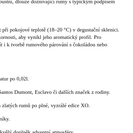
obustní, dlouze doznívající rumy s typickým podpisem
ři pokojové teplotě (18–20 °C) v degustační sklenici.
ornosti, aby vynikl jeho aromatický profil. Pro
t i k tvorbě rumového párování s čokoládou nebo
tur po 0,02l.
 Santos Dumont, Esclavo či dalších značek z rodiny.
h zlatých rumů po plné, vyzrálé edice XO.
níky.
kvělý doplněk adventní atmosféry.