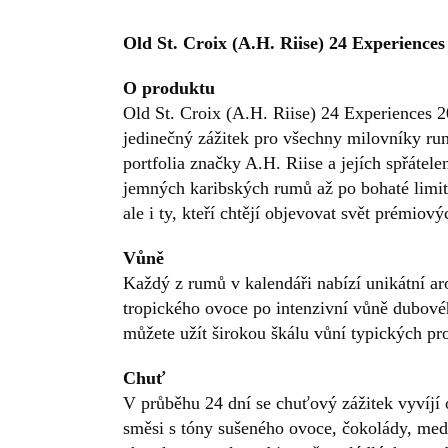
Old St. Croix (A.H. Riise) 24 Experience
O produktu
Old St. Croix (A.H. Riise) 24 Experiences 2
jedinečný zážitek pro všechny milovníky ru
portfolia značky A.H. Riise a jejích spřáte
jemných karibských rumů až po bohaté limito
ale i ty, kteří chtějí objevovat svět prémiov
Vůně
Každý z rumů v kalendáři nabízí unikátní ar
tropického ovoce po intenzivní vůně dubovéh
můžete užít širokou škálu vůní typických pr
Chuť
V průběhu 24 dní se chuťový zážitek vyvíjí
směsi s tóny sušeného ovoce, čokolády, medu