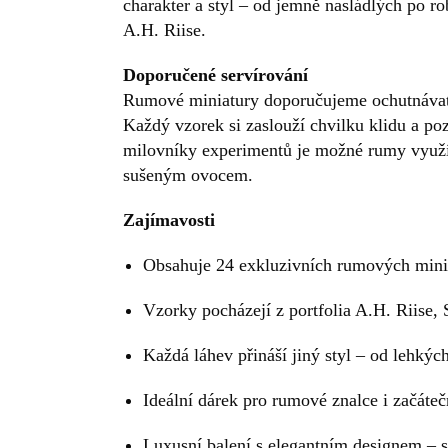
charakter a styl – od jemně nasládlých po r
A.H. Riise.
Doporučené servírování
Rumové miniatury doporučujeme ochutnávat p
Každý vzorek si zaslouží chvilku klidu a poz
milovníky experimentů je možné rumy využí
sušeným ovocem.
Zajímavosti
Obsahuje 24 exkluzivních rumových minia
Vzorky pocházejí z portfolia A.H. Riise,
Každá láhev přináší jiný styl – od lehkýc
Ideální dárek pro rumové znalce i začáteč
Luxusní balení s elegantním designem – s