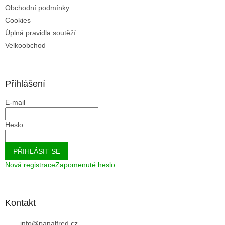
Obchodní podmínky
Cookies
Úplná pravidla soutěží
Velkoobchod
Přihlášení
E-mail
Heslo
PŘIHLÁSIT SE
Nová registrace
Zapomenuté heslo
Kontakt
info
@
panalfred.cz