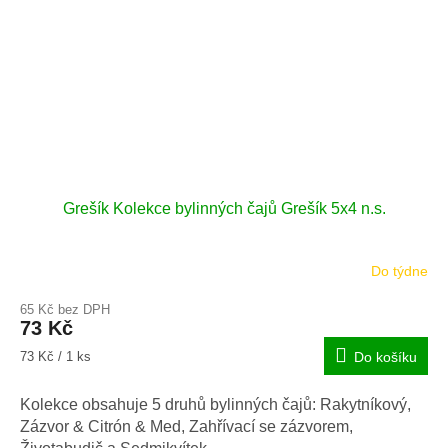
Grešík Kolekce bylinných čajů Grešík 5x4 n.s.
Do týdne
65 Kč bez DPH
73 Kč
Měrná
73 Kč / 1 ks
Do košíku
cena:
Kolekce obsahuje 5 druhů bylinných čajů: Rakytníkový,
Zázvor & Citrón & Med, Zahřívací se zázvorem,