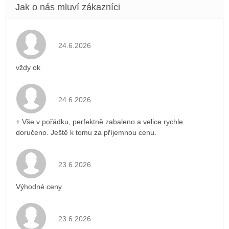
Hodnocení obchodu je 5 z 5 hvězdiček.
24.6.2026
vždy ok
Hodnocení obchodu je 5 z 5 hvězdiček.
24.6.2026
+ Vše v pořádku, perfektně zabaleno a velice rychle
doručeno. Ještě k tomu za příjemnou cenu.
Hodnocení obchodu je 5 z 5 hvězdiček.
23.6.2026
Výhodné ceny
Hodnocení obchodu je 5 z 5 hvězdiček.
23.6.2026