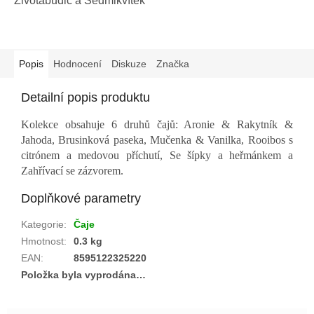
Životabudič a Sedmikvítek
Popis
Hodnocení
Diskuze
Značka
Detailní popis produktu
Kolekce obsahuje 6 druhů čajů: Aronie & Rakytník &
Jahoda, Brusinková paseka, Mučenka & Vanilka, Rooibos s
citrónem a medovou příchutí, Se šípky a heřmánkem a
Zahřívací se zázvorem.
Doplňkové parametry
Kategorie
:
Čaje
Hmotnost
:
0.3 kg
EAN
:
8595122325220
Položka byla vyprodána…