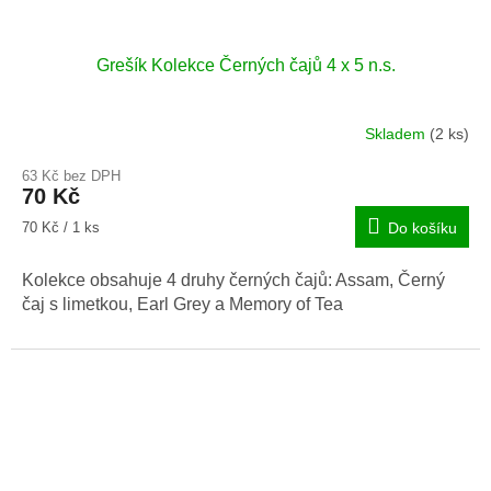
Grešík Kolekce Černých čajů 4 x 5 n.s.
Skladem
(2 ks)
63 Kč bez DPH
70 Kč
Měrná
70 Kč / 1 ks
Do košíku
cena:
Kolekce obsahuje 4 druhy černých čajů: Assam, Černý
čaj s limetkou, Earl Grey a Memory of Tea