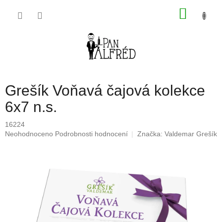
Přejít
NÁKU
na
obsah
KOŠÍK
Grešík Voňavá čajová kolekce
6x7 n.s.
16224
Průměrné
Neohodnoceno
Podrobnosti hodnocení
Značka:
Valdemar Grešík
hodnocení
produktu
je
0,0
z
5
hvězdiček.