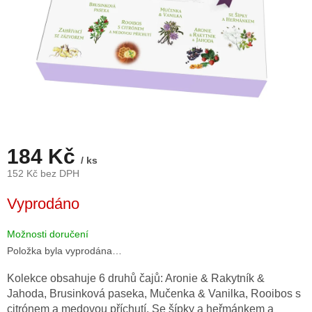
184 Kč
/ ks
152 Kč bez DPH
Měrná
Vyprodáno
cena:
Možnosti doručení
Položka byla vyprodána…
Kolekce obsahuje 6 druhů čajů: Aronie & Rakytník &
Jahoda, Brusinková paseka, Mučenka & Vanilka, Rooibos s
citrónem a medovou příchutí, Se šípky a heřmánkem a