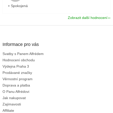
+ Spokojená
Zobrazit další hodnocení
Z
á
p
a
Informace pro vás
t
Svatby s Panem Alfrédem
í
Hodnocení obchodu
Výdejna Praha 3
Prodávané značky
Věrnostní program
Doprava a platba
O Panu Alfrédovi
Jak nakupovat
Zajímavosti
Affiliate