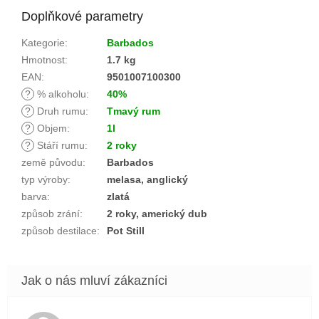
Doplňkové parametry
Kategorie
:
Barbados
Hmotnost
:
1.7 kg
EAN
:
9501007100300
?
% alkoholu
:
40%
?
Druh rumu
:
Tmavý rum
?
Objem
:
1l
?
Stáří rumu
:
2 roky
země původu
:
Barbados
typ výroby
:
melasa, anglický
barva
:
zlatá
způsob zrání
:
2 roky, americký dub
způsob destilace
:
Pot Still