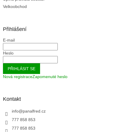
Velkoobchod
Přihlášení
E-mail
Heslo
PŘIHLÁSIT SE
Nová registrace
Zapomenuté heslo
Kontakt
info
@
panalfred.cz
777 858 853
777 858 853