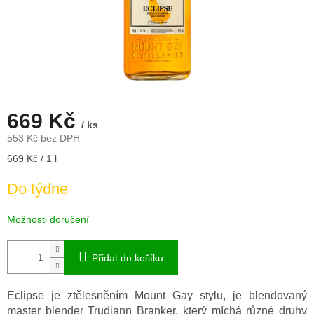
669 Kč
/ ks
553 Kč bez DPH
Měrná
669 Kč / 1 l
cena:
Do týdne
Možnosti doručení
Přidat do košíku
Eclipse je ztělesněním Mount Gay stylu, je blendovaný
master blender Trudiann Branker, který míchá různé druhy