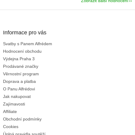
Zobrazit další hodnocení
Z
á
p
a
Informace pro vás
t
Svatby s Panem Alfrédem
í
Hodnocení obchodu
Výdejna Praha 3
Prodávané značky
Věrnostní program
Doprava a platba
O Panu Alfrédovi
Jak nakupovat
Zajímavosti
Affiliate
Obchodní podmínky
Cookies
Úplná pravidla soutěží