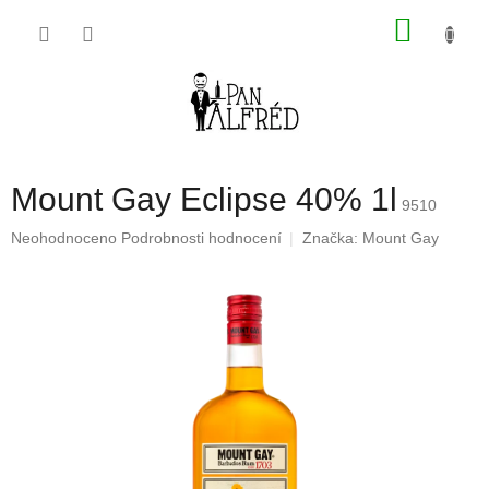
Přejít
NÁKU
na
obsah
KOŠÍK
Mount Gay Eclipse 40% 1l
9510
Průměrné
Neohodnoceno
Podrobnosti hodnocení
Značka:
Mount Gay
hodnocení
produktu
je
0,0
z
5
hvězdiček.