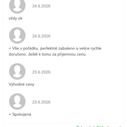
Hodnocení obchodu je 5 z 5 hvězdiček.
24.6.2026
vždy ok
Hodnocení obchodu je 5 z 5 hvězdiček.
24.6.2026
+ Vše v pořádku, perfektně zabaleno a velice rychle
doručeno. Ještě k tomu za příjemnou cenu.
Hodnocení obchodu je 5 z 5 hvězdiček.
23.6.2026
Výhodné ceny
Hodnocení obchodu je 5 z 5 hvězdiček.
23.6.2026
+ Spokojená