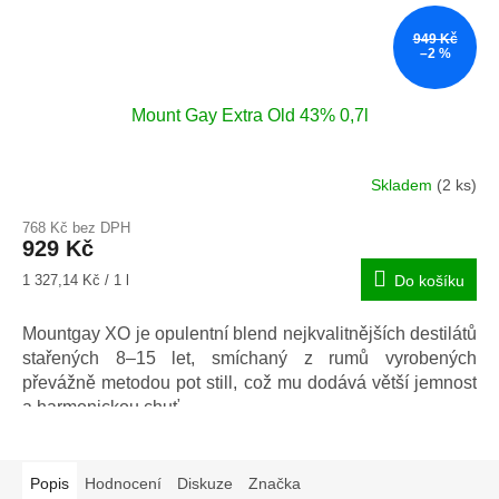
949 Kč
–2 %
Mount Gay Extra Old 43% 0,7l
Skladem
(2 ks)
Průměrné
hodnocení
768 Kč bez DPH
produktu
929 Kč
je
5,0
Měrná
1 327,14 Kč / 1 l
Do košíku
z
cena:
5
Mountgay XO je opulentní blend nejkvalitnějších destilátů
hvězdiček.
stařených 8–15 let, smíchaný z rumů vyrobených
převážně metodou pot still, což mu dodává větší jemnost
a harmonickou chuť.
Popis
Hodnocení
Diskuze
Značka